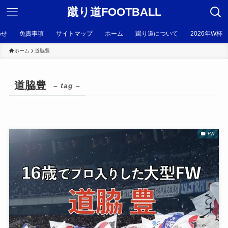
蹴り道FOOTBALL
わせ
免責事項
サイトマップ
ホーム
蹴り道について
2026年W杯
ホーム
道脇豊
道脇豊
– tag –
FW