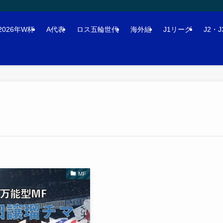
2026年W杯
A代表
ロス五輪世代
海外組
J1リーグ
J2・
MF