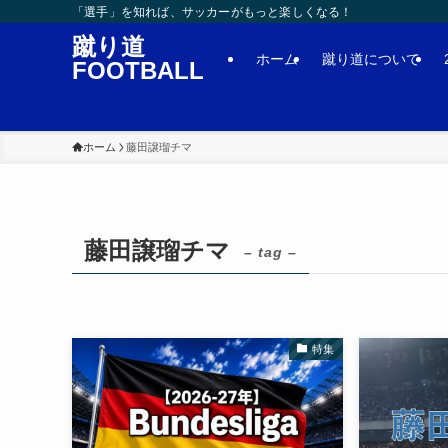
「選手」を知れば、サッカーがもっと楽しくなる！
蹴り道
ホーム
蹴り道について
FOOTBALL
ホーム
藤田譲瑠チマ
藤田譲瑠チマ
– tag –
特集