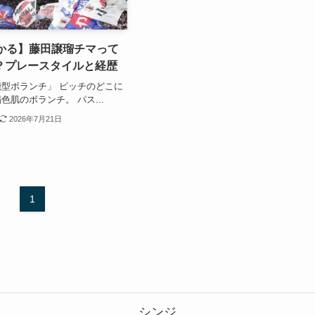
わかる】藤田譲瑠チマって
？プレースタイルと経歴
型ボランチ」 ピッチのどこに
色肌のボランチ。 パス...
2026年7月21日
1
シンジ