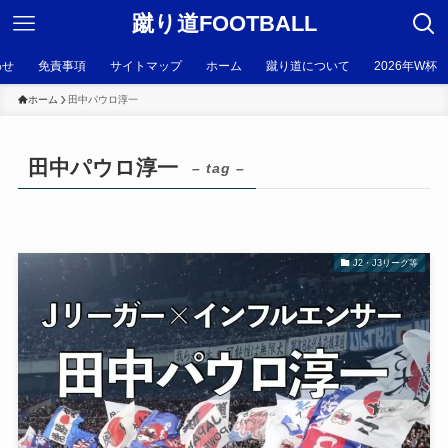
蹴り道FOOTBALL
わせ
免責事項
サイトマップ
ホーム
蹴り道について
2026年W杯
ホーム
田中パウロ淳一
田中パウロ淳一
– tag –
J2・J3リーグ等