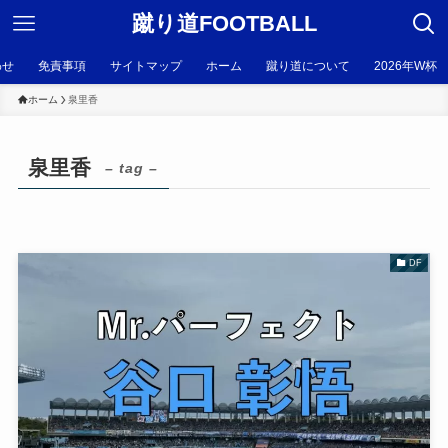
蹴り道FOOTBALL
わせ
免責事項
サイトマップ
ホーム
蹴り道について
2026年W杯
ホーム
泉里香
泉里香
– tag –
DF