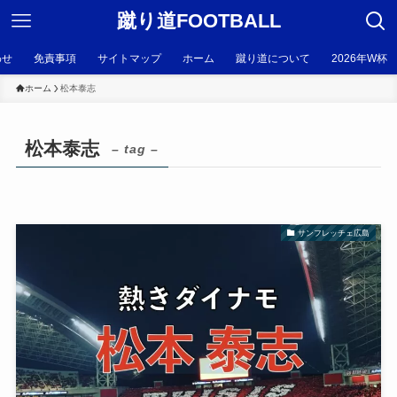
蹴り道FOOTBALL
わせ
免責事項
サイトマップ
ホーム
蹴り道について
2026年W杯
ホーム
松本泰志
松本泰志
– tag –
サンフレッチェ広島