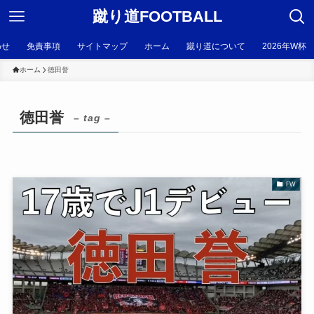
蹴り道FOOTBALL
わせ
免責事項
サイトマップ
ホーム
蹴り道について
2026年W杯
ホーム
徳田誉
徳田誉
– tag –
FW