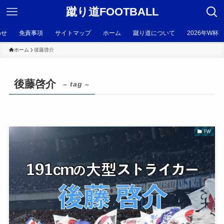
蹴り道FOOTBALL
わせ
免責事項
サイトマップ
ホーム
蹴り道について
2026年W杯
ホーム
後藤啓介
後藤啓介
– tag –
FW