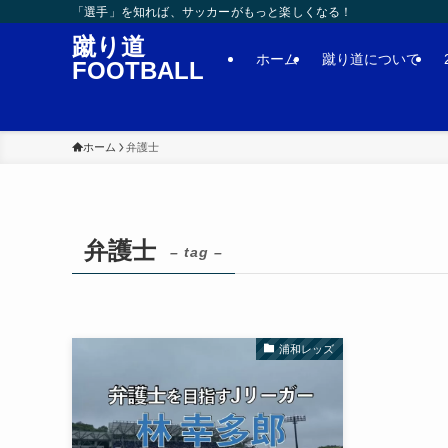
「選手」を知れば、サッカーがもっと楽しくなる！
蹴り道
ホーム
蹴り道について
FOOTBALL
ホーム
弁護士
弁護士
– tag –
浦和レッズ