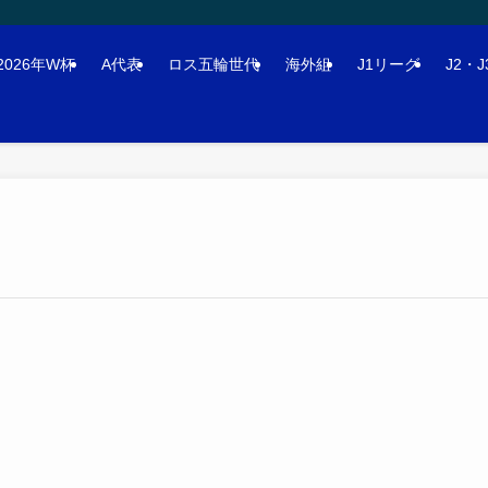
2026年W杯
A代表
ロス五輪世代
海外組
J1リーグ
J2・