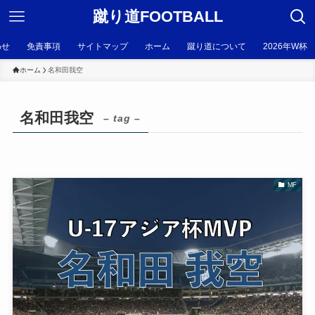
蹴り道FOOTBALL
わせ
免責事項
サイトマップ
ホーム
蹴り道について
2026年W杯
ホーム
名和田我空
名和田我空
– tag –
MF