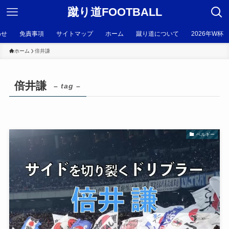
蹴り道FOOTBALL
わせ
免責事項
サイトマップ
ホーム
蹴り道について
2026年W杯
ホーム
倍井謙
倍井謙
– tag –
ベルギー