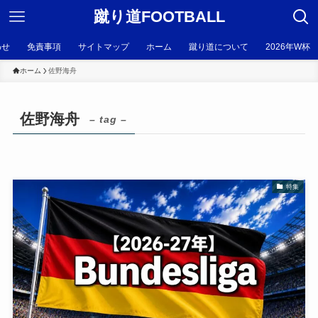
蹴り道FOOTBALL
わせ
免責事項
サイトマップ
ホーム
蹴り道について
2026年W杯
ホーム
佐野海舟
佐野海舟
– tag –
特集