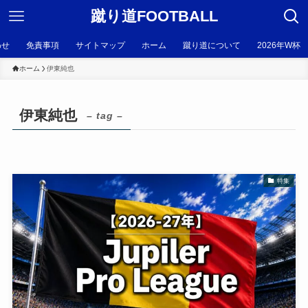
蹴り道FOOTBALL
わせ
免責事項
サイトマップ
ホーム
蹴り道について
2026年W杯
ホーム
伊東純也
伊東純也
– tag –
特集