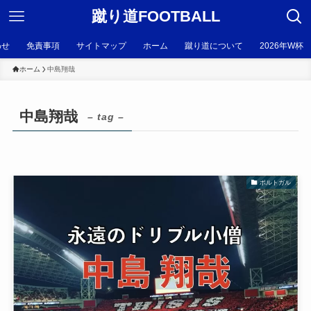
蹴り道FOOTBALL
わせ
免責事項
サイトマップ
ホーム
蹴り道について
2026年W杯
ホーム
中島翔哉
中島翔哉
– tag –
ポルトガル