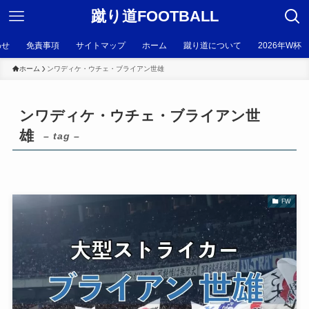
蹴り道FOOTBALL
わせ
免責事項
サイトマップ
ホーム
蹴り道について
2026年W杯
ホーム
ンワディケ・ウチェ・ブライアン世雄
ンワディケ・ウチェ・ブライアン世
雄
– tag –
FW