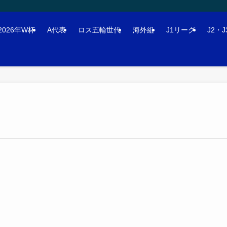
2026年W杯
A代表
ロス五輪世代
海外組
J1リーグ
J2・