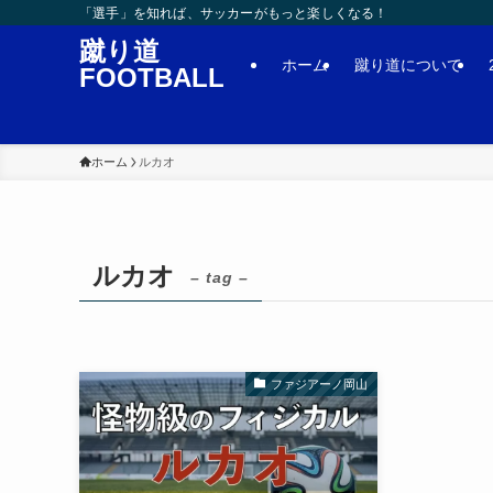
「選手」を知れば、サッカーがもっと楽しくなる！
蹴り道
ホーム
蹴り道について
FOOTBALL
ホーム
ルカオ
ルカオ
– tag –
ファジアーノ岡山