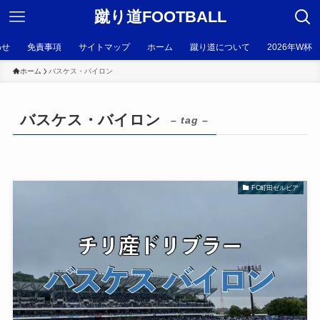
蹴り道FOOTBALL
わせ
免責事項
サイトマップ
ホーム
蹴り道について
2026年W杯
ホーム
バスケス・バイロン
バスケス・バイロン
– tag –
FC町田ゼルビア