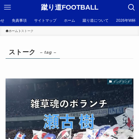
蹴り道FOOTBALL
わせ
免責事項
サイトマップ
ホーム
蹴り道について
2026年W杯
ホーム
ストーク
ストーク
– tag –
イングランド