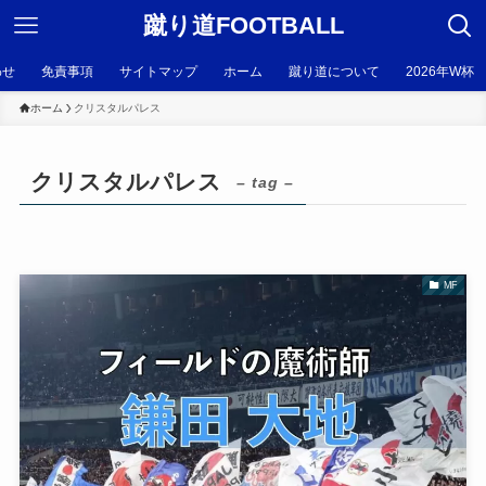
蹴り道FOOTBALL
わせ
免責事項
サイトマップ
ホーム
蹴り道について
2026年W杯
ホーム
クリスタルパレス
クリスタルパレス
– tag –
MF