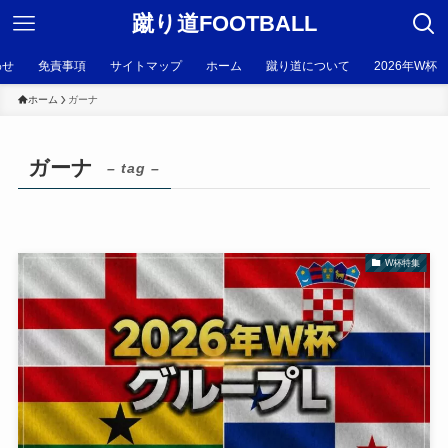
蹴り道FOOTBALL
わせ
免責事項
サイトマップ
ホーム
蹴り道について
2026年W杯
ホーム
ガーナ
ガーナ
– tag –
W杯特集