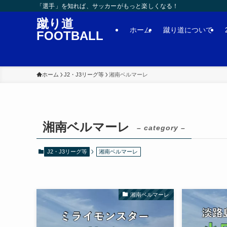
「選手」を知れば、サッカーがもっと楽しくなる！
蹴り道
ホーム
蹴り道について
FOOTBALL
ホーム
J2・J3リーグ等
湘南ベルマーレ
湘南ベルマーレ
– category –
J2・J3リーグ等
湘南ベルマーレ
湘南ベルマーレ