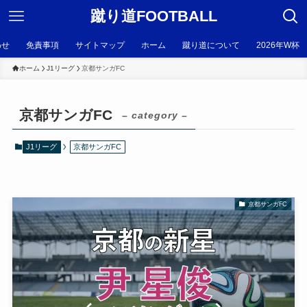
蹴り道FOOTBALL
わせ
免責事項
サイトマップ
ホーム
蹴り道について
2026年W杯
ホーム
J1リーグ
京都サンガFC
京都サンガFC
– category –
J1リーグ
京都サンガFC
京都サンガFC