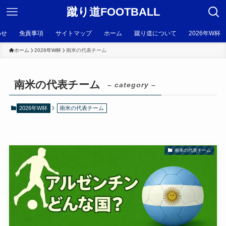
蹴り道FOOTBALL
わせ
免責事項
サイトマップ
ホーム
蹴り道について
2026年W杯
ホーム
2026年W杯
南米の代表チーム
南米の代表チーム
– category –
2026年W杯
南米の代表チーム
南米の代表チーム