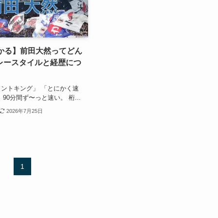
わかる】前田大然ってどん
レースタイルと経歴につ
ントキング」 「とにかく速
90分間ず〜っと速い。 桁...
2026年7月25日
1