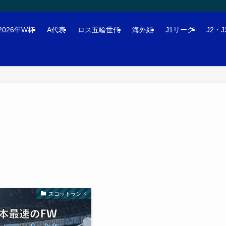
2026年W杯
A代表
ロス五輪世代
海外組
J1リーグ
J2・
スコットランド